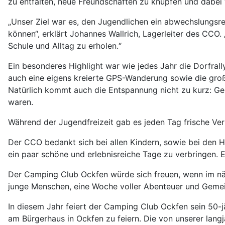
zu entfalten, neue Freundschaften zu knüpfen und dabei
„Unser Ziel war es, den Jugendlichen ein abwechslungsr
können“, erklärt Johannes Wallrich, Lagerleiter des CCO.
Schule und Alltag zu erholen.“
Ein besonderes Highlight war wie jedes Jahr die Dorfral
auch eine eigens kreierte GPS-Wanderung sowie die groß
Natürlich kommt auch die Entspannung nicht zu kurz: Ge
waren.
Während der Jugendfreizeit gab es jeden Tag frische Ve
Der CCO bedankt sich bei allen Kindern, sowie bei den He
ein paar schöne und erlebnisreiche Tage zu verbringen.
Der Camping Club Ockfen würde sich freuen, wenn im näch
junge Menschen, eine Woche voller Abenteuer und Gemein
In diesem Jahr feiert der Camping Club Ockfen sein 50-jä
am Bürgerhaus in Ockfen zu feiern. Die von unserer lang