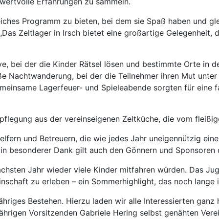
 wertvolle Erfahrungen zu sammeln.
eiches Programm zu bieten, bei dem sie Spaß haben und gle
 „Das Zeltlager in Irsch bietet eine großartige Gelegenheit
lye, bei der die Kinder Rätsel lösen und bestimmte Orte in
e Nachtwanderung, bei der die Teilnehmer ihren Mut unter
meinsame Lagerfeuer- und Spieleabende sorgten für eine fa
rpflegung aus der vereinseigenen Zeltküche, die vom fleißi
lfern und Betreuern, die wie jedes Jahr uneigennützig eine
 Ein besonderer Dank gilt auch den Gönnern und Sponsoren 
sten Jahr wieder viele Kinder mitfahren würden. Das Jugen
schaft zu erleben – ein Sommerhighlight, das noch lange i
hriges Bestehen. Hierzu laden wir alle Interessierten ganz 
jährigen Vorsitzenden Gabriele Hering selbst genähten Vere